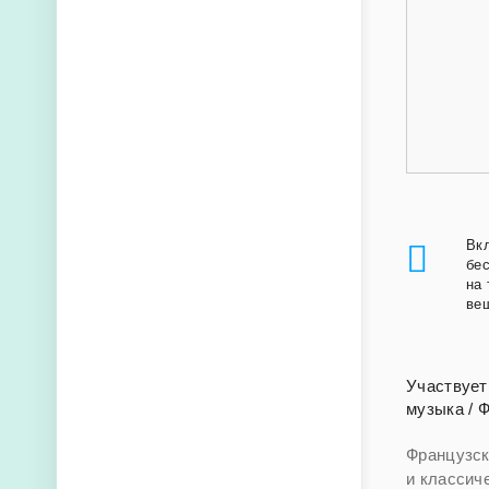
Вкл
бес
на 
вещ
Участвует
музыка
/
Ф
Французск
и классич