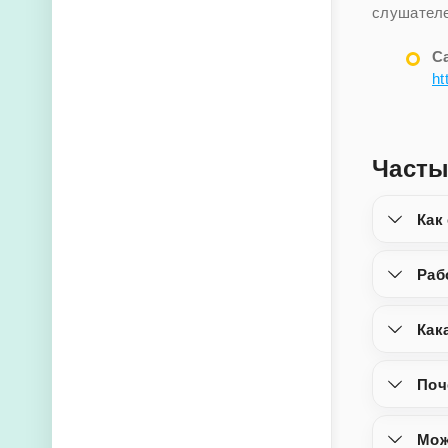
слушателе
С
ht
Часты
Как
Раб
Как
Поч
Мож