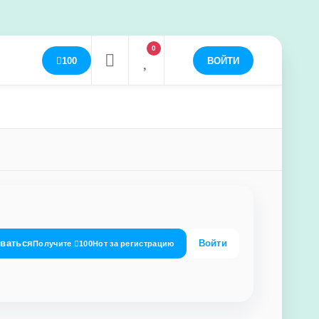
0
100
ВОЙТИ
оваться
Войти
Получите
100
Нот
за регистрацию