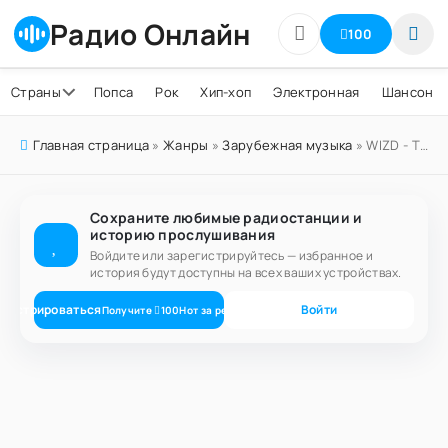
Радио Онлайн
100
Страны
Попса
Рок
Хип-хоп
Электронная
Шансон
Главная страница
»
Жанры
»
Зарубежная музыка
» WIZD - The Radio Wizard 1480 AM
Сохраните любимые радиостанции и
историю прослушивания
Войдите или зарегистрируйтесь — избранное и
история будут доступны на всех ваших устройствах.
егистрироваться
Войти
Получите
100
Нот
за регистрацию