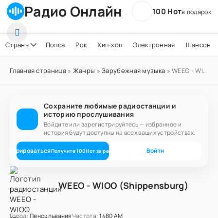
Радио Онлайн
100 Нот
в подарок
Страны
Попса
Рок
Хип-хоп
Электронная
Шансон
Главная страница
»
Жанры
»
Зарубежная музыка
» WEEO - WIOO (Shippensburg)
Сохраните любимые радиостанции и
историю прослушивания
Войдите или зарегистрируйтесь — избранное и
история будут доступны на всех ваших устройствах.
егистрироваться
Войти
Получите
100
Нот
за регистрацию
WEEO - WIOO (Shippensburg)
Город:
Пенсильвания
Частота:
1480 AM