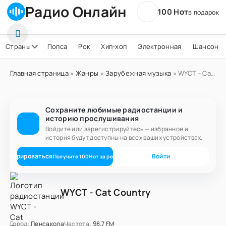
Радио Онлайн
100 Нот
в подарок
Страны
Попса
Рок
Хип-хоп
Электронная
Шансон
Главная страница
»
Жанры
»
Зарубежная музыка
» WYCT - Cat Country
Сохраните любимые радиостанции и
историю прослушивания
Войдите или зарегистрируйтесь — избранное и
история будут доступны на всех ваших устройствах.
егистрироваться
Войти
Получите
100
Нот
за регистрацию
WYCT - Cat Country
Город:
Пенсакола
Частота:
98.7 FM