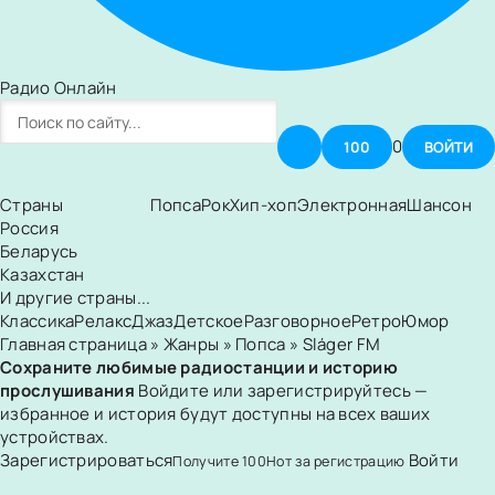
Радио Онлайн
0
100
ВОЙТИ
Страны
Попса
Рок
Хип-хоп
Электронная
Шансон
Россия
Беларусь
Казахстан
И другие страны...
Классика
Релакс
Джаз
Детское
Разговорное
Ретро
Юмор
Главная страница
»
Жанры
»
Попса
» Sláger FM
Сохраните любимые радиостанции и историю
прослушивания
Войдите или зарегистрируйтесь —
избранное и история будут доступны на всех ваших
устройствах.
Зарегистрироваться
Войти
Получите
100
Нот
за регистрацию