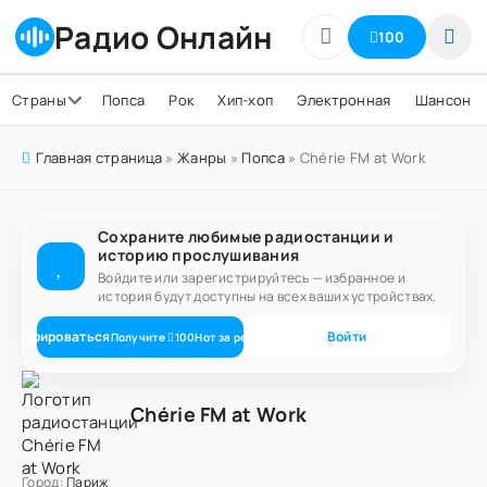
Радио Онлайн
100
Страны
Попса
Рок
Хип-хоп
Электронная
Шансон
Главная страница
»
Жанры
»
Попса
» Chérie FM at Work
Сохраните любимые радиостанции и
историю прослушивания
Войдите или зарегистрируйтесь — избранное и
история будут доступны на всех ваших устройствах.
егистрироваться
Войти
Получите
100
Нот
за регистрацию
Chérie FM at Work
Город:
Париж