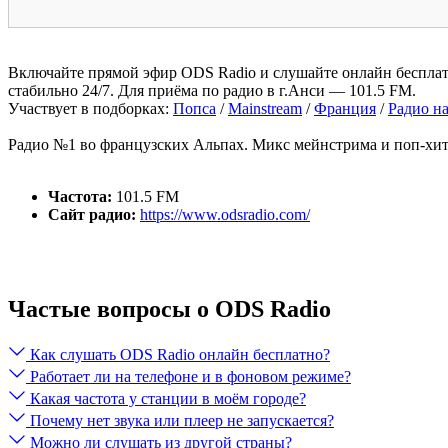
Включайте прямой эфир ODS Radio и слушайте онлайн бесплатн
стабильно 24/7. Для приёма по радио в г.Анси — 101.5 FM.
Участвует в подборках:
Попса
/
Mainstream
/
Франция
/
Радио н
Радио №1 во французских Альпах. Микс мейнстрима и поп-хито
Частота:
101.5 FM
Сайт радио:
https://www.odsradio.com/
Частые вопросы о ODS Radio
Как слушать ODS Radio онлайн бесплатно?
Работает ли на телефоне и в фоновом режиме?
Какая частота у станции в моём городе?
Почему нет звука или плеер не запускается?
Можно ли слушать из другой страны?