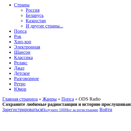
Страны
Россия
Беларусь
Казахстан
И другие страны...
Попса
Рок
Хип-хоп
Электронная
Шансон
Классика
Релакс
Джаз
Детское
Разговорное
Ретро
Юмор
Главная страница
»
Жанры
»
Попса
» ODS Radio
Сохраните любимые радиостанции и историю прослушиван
Зарегистрироваться
Войти
Получите
100
Нот
за регистрацию