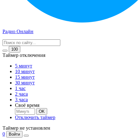
Радио Онлайн
100
Таймер отключения
5 минут
10 минут
15 минут
30 минут
1 час
2 часа
3 часа
Своё время
OK
Отключить таймер
Таймер не установлен
0
Войти