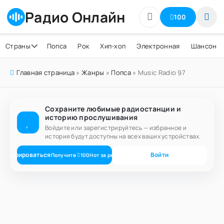
Радио Онлайн
100
Страны
Попса
Рок
Хип-хоп
Электронная
Шансон
Главная страница
»
Жанры
»
Попса
» Music Radio 97
Сохраните любимые радиостанции и
историю прослушивания
Войдите или зарегистрируйтесь — избранное и
история будут доступны на всех ваших устройствах.
егистрироваться
Войти
Получите
100
Нот
за регистрацию