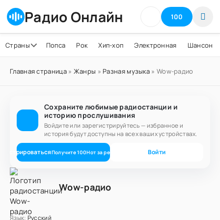
Радио Онлайн
100
Страны
Попса
Рок
Хип-хоп
Электронная
Шансон
Главная страница
»
Жанры
»
Разная музыка
» Wow-радио
Сохраните любимые радиостанции и
историю прослушивания
Войдите или зарегистрируйтесь — избранное и
история будут доступны на всех ваших устройствах.
егистрироваться
Войти
Получите
100
Нот
за регистрацию
Wow-радио
Язык:
Русский