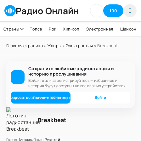
Радио Онлайн
100
Страны
Попса
Рок
Хип-хоп
Электронная
Шансон
Главная страница
»
Жанры
»
Электронная
» Breakbeat
Сохраните любимые радиостанции и
историю прослушивания
Войдите или зарегистрируйтесь — избранное и
история будут доступны на всех ваших устройствах.
егистрироваться
Войти
Получите
100
Нот
за регистрацию
Breakbeat
Город:
Москва
Язык:
Русский