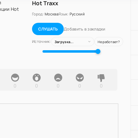
Hot Traxx
Город:
Москва
Язык:
Русский
Добавить в закладки
СЛУШАТЬ
Источник:
Загрузка...
Не работает?
0
0
0
0
0