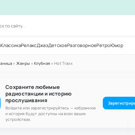
н
Классика
Релакс
Джаз
Детское
Разговорное
Ретро
Юмор
раница
»
Жанры
»
Клубная
» Hot Traxx
Сохраните любимые
радиостанции и историю
прослушивания
Зарегистрир
Войдите или зарегистрируйтесь — избранное
и история будут доступны на всех ваших
устройствах.