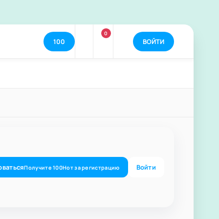
0
100
ВОЙТИ
оваться
Войти
Получите
100
Нот
за регистрацию