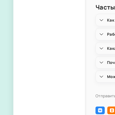
Часты
Как
Раб
Как
Поч
Мож
Отправить