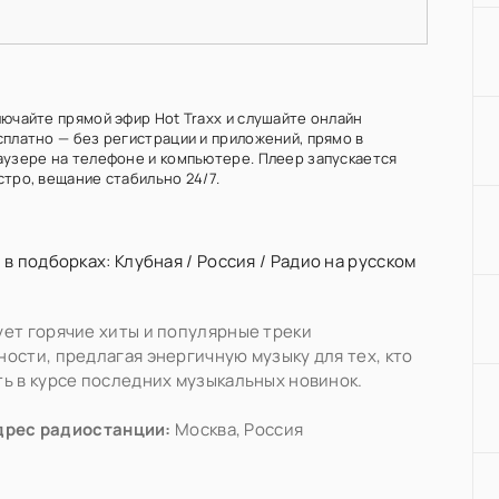
лючайте прямой эфир Hot Traxx и слушайте онлайн
сплатно — без регистрации и приложений, прямо в
аузере на телефоне и компьютере. Плеер запускается
стро, вещание стабильно 24/7.
 в подборках:
Клубная
/
Россия
/
Радио на русском
ет горячие хиты и популярные треки
ости, предлагая энергичную музыку для тех, кто
ь в курсе последних музыкальных новинок.
дрес радиостанции:
Москва, Россия