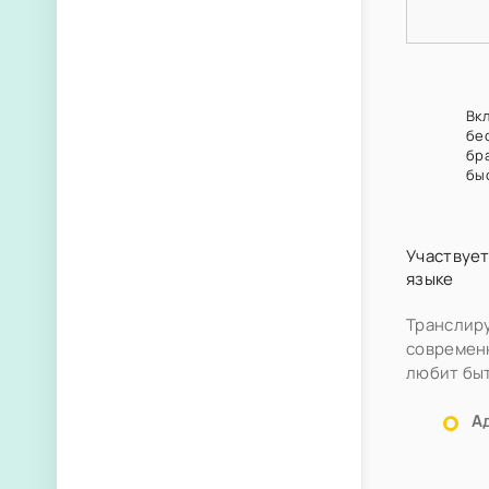
Вк
бе
бр
бы
Участвует
языке
Транслиру
современн
любит быт
А