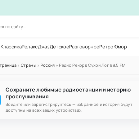
н
Классика
Релакс
Джаз
Детское
Разговорное
Ретро
Юмор
страница
»
Страны
»
Россия
» Радио Рекорд Сухой Лог 99.5 FM
Сохраните любимые радиостанции и историю
прослушивания
Войдите или зарегистрируйтесь — избранное и история будут
доступны на всех ваших устройствах.