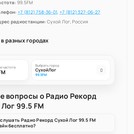
астота:
99.5FM
елефон:
+7 (812) 758-36-01
,
+7 (812) 327-06-27
дрес радиостанции:
Сухой Лог, Россия
 в разных городах
Выбрать город
я частота
СухойЛог
FM
99.5FM
е вопросы о Радио Рекорд
 Лог 99.5 FM
 слушать Радио Рекорд Сухой Лог 99.5 FM
айн бесплатно?