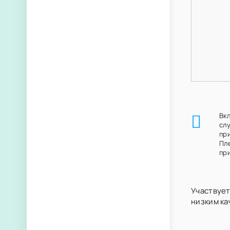
Вк
сл
пр
Пл
при
Участвует
низким ка