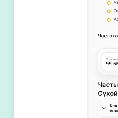
Ч
Т
А
Частота
Основна
99.5
Часты
Сухой
Как
онл