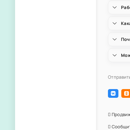
Раб
Как
Поч
Мож
Отправить
Продвиж
Сообщит