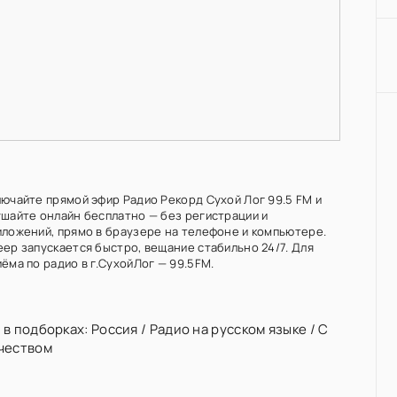
лючайте прямой эфир Радио Рекорд Сухой Лог 99.5 FM и
ушайте онлайн бесплатно — без регистрации и
иложений, прямо в браузере на телефоне и компьютере.
еер запускается быстро, вещание стабильно 24/7. Для
ёма по радио в г.СухойЛог — 99.5FM.
 в подборках:
Россия
/
Радио на русском языке
/
С
чеством