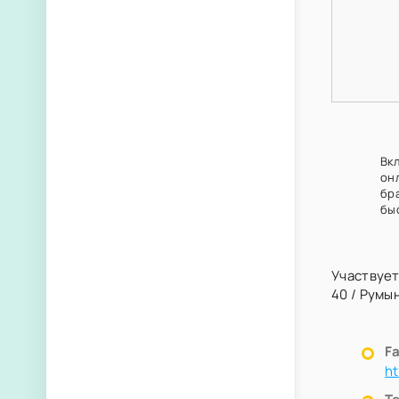
Вк
он
бр
бы
Участвует
40
/
Румы
F
h