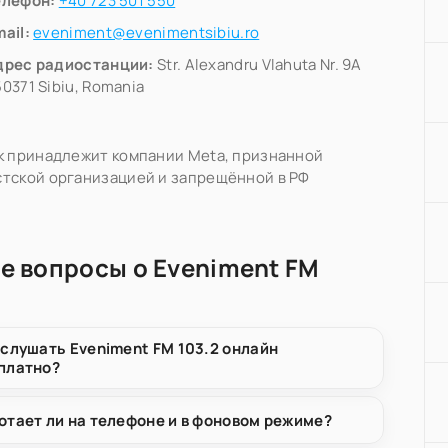
елефон:
+40 723 501 550
ail:
eveniment@evenimentsibiu.ro
дрес радиостанции:
Str. Alexandru Vlahuta Nr. 9A
0371 Sibiu, Romania
k принадлежит компании Meta, признанной
тской организацией и запрещённой в РФ
е вопросы о Eveniment FM
 слушать Eveniment FM 103.2 онлайн
платно?
отает ли на телефоне и в фоновом режиме?