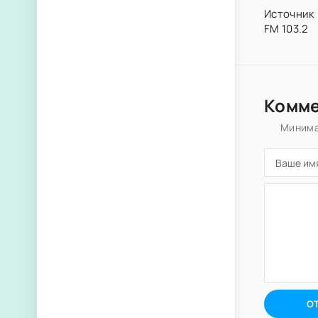
Источник 
FM 103.2
Комм
Минима
О