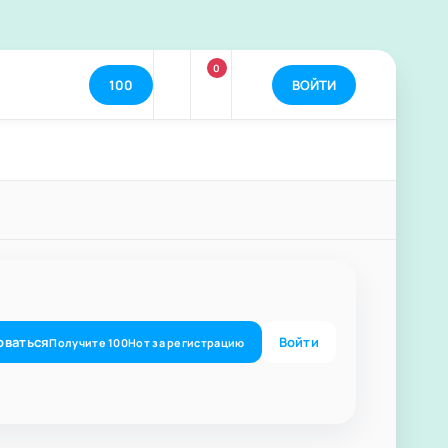
0
100
ВОЙТИ
оваться
Войти
Получите
100
Нот
за регистрацию