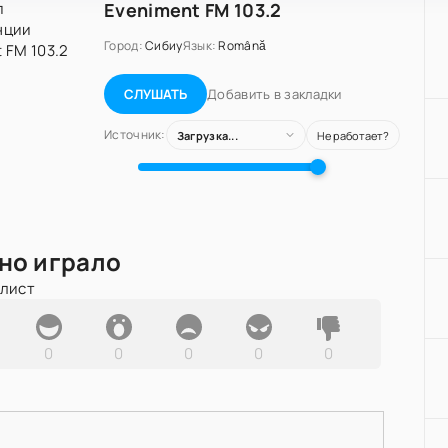
Eveniment FM 103.2
Город:
Сибиу
Язык:
Română
Добавить в закладки
СЛУШАТЬ
Источник:
Загрузка...
Не работает?
но играло
йлист
0
0
0
0
0