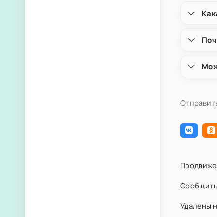
Как
Поч
Мож
Отправить
Продвиже
Сообщить
Удалены н