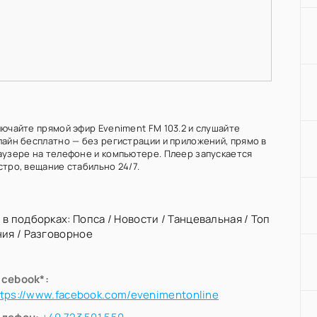
лючайте прямой эфир Eveniment FM 103.2 и слушайте
лайн бесплатно — без регистрации и приложений, прямо в
аузере на телефоне и компьютере. Плеер запускается
стро, вещание стабильно 24/7.
 в подборках:
Попса
/
Новости
/
Танцевальная
/
Топ
ния
/
Разговорное
acebook*:
ttps://www.facebook.com/evenimentonline