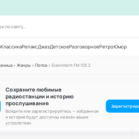
н
Классика
Релакс
Джаз
Детское
Разговорное
Ретро
Юмор
раница
»
Жанры
»
Попса
» Eveniment FM 103.2
Сохраните любимые
радиостанции и историю
прослушивания
Зарегистрир
Войдите или зарегистрируйтесь — избранное
и история будут доступны на всех ваших
устройствах.