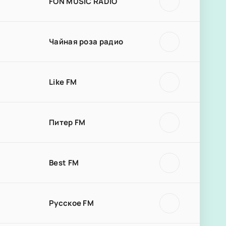
FON MUSIC RADIO
Чайная роза радио
Like FM
Питер FM
Best FM
Русское FM