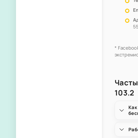
Т
Em
А
55
* Faceboo
экстремис
Часты
103.2
Как
бес
Раб