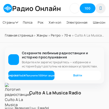
Радио Онлайн
100
Страны
Попса
Рок
Хип-хоп
Электронная
Шансон
Главная страница
»
Жанры
»
Ретро
»
70-е
» Culto A La Musica Radio
Сохраните любимые радиостанции и
историю прослушивания
Войдите или зарегистрируйтесь — избранное и
история будут доступны на всех ваших устройствах.
егистрироваться
Войти
Получите
100
Нот
за регистрацию
Culto A La Musica Radio
Город:
Валенсия
Язык:
Español