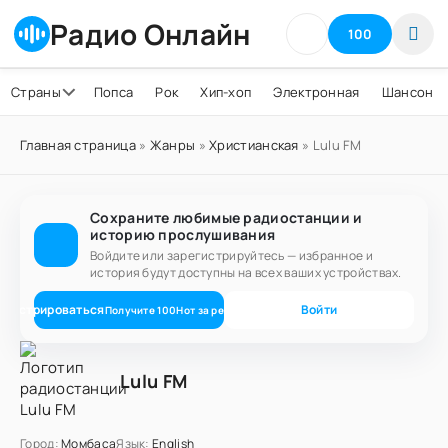
Радио Онлайн
100
Страны
Попса
Рок
Хип-хоп
Электронная
Шансон
Главная страница
»
Жанры
»
Христианская
» Lulu FM
Сохраните любимые радиостанции и
историю прослушивания
Войдите или зарегистрируйтесь — избранное и
история будут доступны на всех ваших устройствах.
егистрироваться
Войти
Получите
100
Нот
за регистрацию
Lulu FM
Город:
Момбаса
Язык:
English