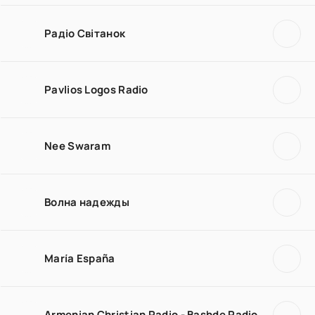
Радіо Світанок
Pavlios Logos Radio
Nee Swaram
Волна надежды
María España
Armenian Christian Radio - Bashde Radio