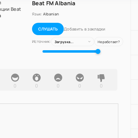
Beat FM Albania
Язык:
Albanian
Добавить в закладки
СЛУШАТЬ
Источник:
Загрузка...
Не работает?
0
0
0
0
0