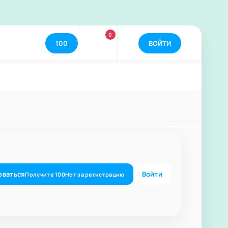
0
100
ВОЙТИ
оваться
Войти
Получите
100
Нот
за регистрацию