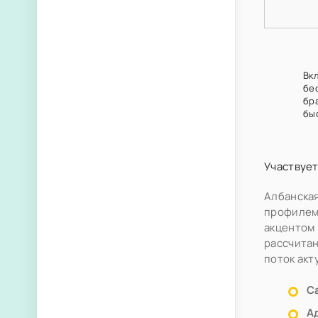
Вк
бе
бр
бы
Участвует
Албанска
профилем,
акцентом 
рассчитан
поток акт
С
А