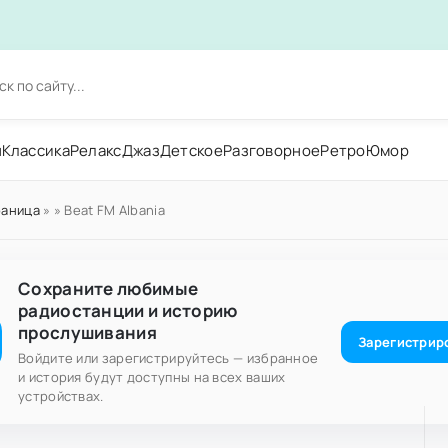
н
Классика
Релакс
Джаз
Детское
Разговорное
Ретро
Юмор
раница
»
» Beat FM Albania
Сохраните любимые
радиостанции и историю
прослушивания
Зарегистрир
Войдите или зарегистрируйтесь — избранное
и история будут доступны на всех ваших
устройствах.