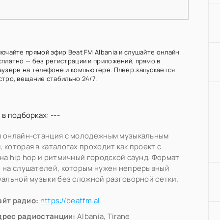
лючайте прямой эфир Beat FM Albania и слушайте онлайн
сплатно — без регистрации и приложений, прямо в
аузере на телефоне и компьютере. Плеер запускается
стро, вещание стабильно 24/7.
 в подборках: ---
я онлайн-станция с молодежным музыкальным
 которая в каталогах проходит как проект с
на hip hop и ритмичный городской саунд. Формат
 на слушателей, которым нужен непрерывный
уальной музыки без сложной разговорной сетки.
айт радио:
https://beatfm.al
дрес радиостанции:
Albania, Tirane