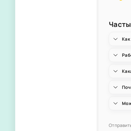
Часты
Как
Раб
Как
Поч
Мож
Отправить