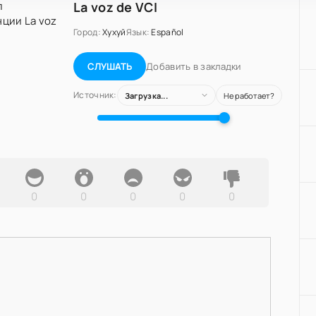
La voz de VCI
Город:
Хухуй
Язык:
Español
Добавить в закладки
СЛУШАТЬ
Источник:
Загрузка...
Не работает?
0
0
0
0
0