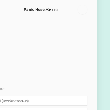
Радiо Нове Життя
тся