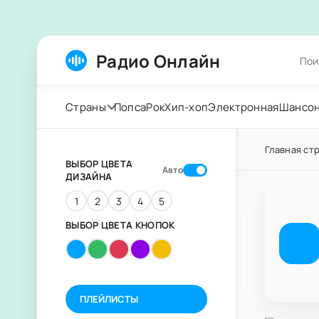
Радио Онлайн
Страны
Попса
Рок
Хип-хоп
Электронная
Шансо
Главная ст
ВЫБОР ЦВЕТА
Авто
ДИЗАЙНА
1
2
3
4
5
ВЫБОР ЦВЕТА КНОПОК
ПЛЕЙЛИСТЫ