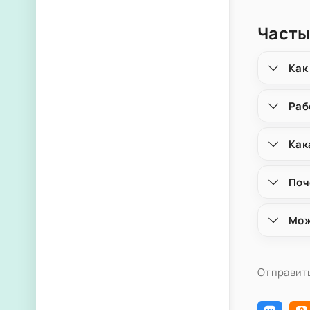
Часты
Как
Раб
Как
Поч
Мож
Отправить