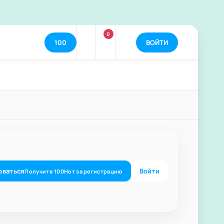
0
100
ВОЙТИ
оваться
Войти
Получите
100
Нот
за регистрацию