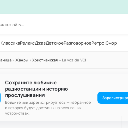
н
Классика
Релакс
Джаз
Детское
Разговорное
Ретро
Юмор
раница
»
Жанры
»
Христианская
» La voz de VCI
Сохраните любимые
радиостанции и историю
прослушивания
Зарегистрир
Войдите или зарегистрируйтесь — избранное
и история будут доступны на всех ваших
устройствах.