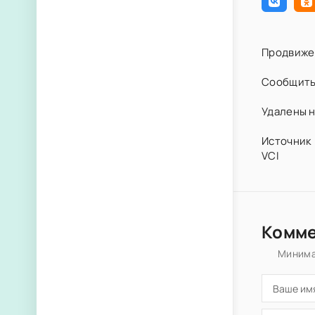
Продвиже
Сообщить
Удалены н
Источник 
VCI
Комм
Минима