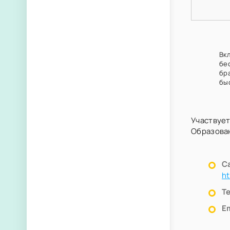
Вкл
бе
бр
бы
Участвует
Образова
С
ht
Т
Em