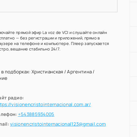
ючайте прямой эфир La voz de VCI и слушайте онлайн
сплатно — без регистрации и приложений, прямо в
аузере на телефоне и компьютере. Плеер запускается
стро, вещание стабильно 24/7.
 в подборках:
Христианская
/
Аргентина
/
ние
айт радио:
tps://visionencristointernacional.com.ar/
елефон:
+543885934005
ail:
visionencristointernacional123@gmail.com