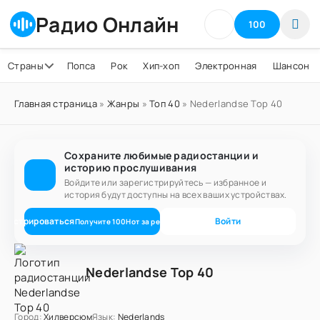
Радио Онлайн
100
Страны
Попса
Рок
Хип-хоп
Электронная
Шансон
Главная страница
»
Жанры
»
Топ 40
» Nederlandse Top 40
Сохраните любимые радиостанции и
историю прослушивания
Войдите или зарегистрируйтесь — избранное и
история будут доступны на всех ваших устройствах.
егистрироваться
Войти
Получите
100
Нот
за регистрацию
Nederlandse Top 40
Город:
Хилверсюм
Язык:
Nederlands