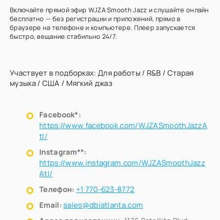
Включайте прямой эфир WJZA Smooth Jazz и слушайте онлайн
бесплатно — без регистрации и приложений, прямо в
браузере на телефоне и компьютере. Плеер запускается
быстро, вещание стабильно 24/7.
Участвует в подборках:
Для работы
/
R&B
/
Старая
музыка
/
США
/
Мягкий джаз
Facebook*:
https://www.facebook.com/WJZASmoothJazzA
tl/
Instagram**:
https://www.instagram.com/WJZASmoothJazz
Atl/
Телефон:
+1 770-623-8772
Email:
sales@dbiatlanta.com