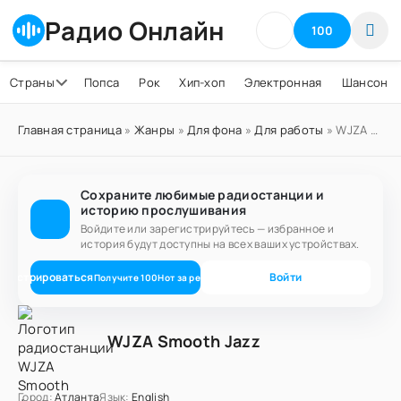
Радио Онлайн
100
Страны
Попса
Рок
Хип-хоп
Электронная
Шансон
Главная страница
»
Жанры
»
Для фона
»
Для работы
» WJZA Smooth Jazz
Сохраните любимые радиостанции и
историю прослушивания
Войдите или зарегистрируйтесь — избранное и
история будут доступны на всех ваших устройствах.
егистрироваться
Войти
Получите
100
Нот
за регистрацию
WJZA Smooth Jazz
Город:
Атланта
Язык:
English