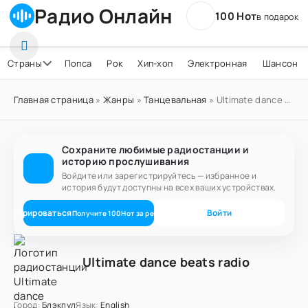
Радио Онлайн
100 Нот
в подарок
Страны
Попса
Рок
Хип-хоп
Электронная
Шансон
Главная страница
»
Жанры
»
Танцевальная
» Ultimate dance beats radio
Сохраните любимые радиостанции и
историю прослушивания
Войдите или зарегистрируйтесь — избранное и
история будут доступны на всех ваших устройствах.
егистрироваться
Войти
Получите
100
Нот
за регистрацию
Ultimate dance beats radio
Город:
Блэкпул
Язык:
English