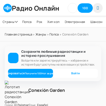
Радио Онлайн
100
Страны
Попса
Рок
Хип-хоп
Электронная
Шансон
Главная страница
»
Жанры
»
Попса
» Conexión Garden
Сохраните любимые радиостанции и
историю прослушивания
Войдите или зарегистрируйтесь — избранное и
история будут доступны на всех ваших устройствах.
егистрироваться
Войти
Получите
100
Нот
за регистрацию
Conexión Garden
Город:
El Palomar
Язык:
Español