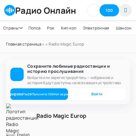
Радио Онлайн
100
Страны
Попса
Рок
Хип-хоп
Электронная
Шансон
Главная страница
»
» Radio Magic Europ
Сохраните любимые радиостанции и
историю прослушивания
Войдите или зарегистрируйтесь — избранное и
история будут доступны на всех ваших устройствах.
егистрироваться
Войти
Получите
100
Нот
за регистрацию
Radio Magic Europ
Язык:
English