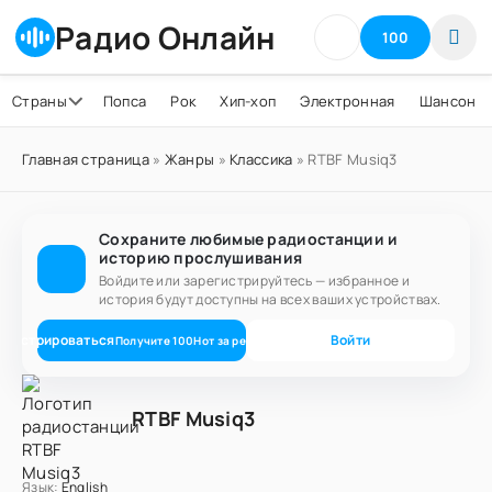
Радио Онлайн
100
Страны
Попса
Рок
Хип-хоп
Электронная
Шансон
Главная страница
»
Жанры
»
Классика
» RTBF Musiq3
Сохраните любимые радиостанции и
историю прослушивания
Войдите или зарегистрируйтесь — избранное и
история будут доступны на всех ваших устройствах.
егистрироваться
Войти
Получите
100
Нот
за регистрацию
RTBF Musiq3
Язык:
English