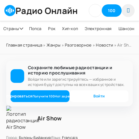
Радио Онлайн
100
Страны
Попса
Рок
Хип-хоп
Электронная
Шансон
Главная страница
»
Жанры
»
Разговорное
»
Новости
» Air Show
Сохраните любимые радиостанции и
историю прослушивания
Войдите или зарегистрируйтесь — избранное и
история будут доступны на всех ваших устройствах.
егистрироваться
Войти
Получите
100
Нот
за регистрацию
Air Show
Город:
Булонь-Бийанкур
Язык:
Français