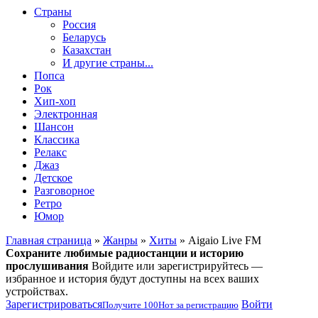
Страны
Россия
Беларусь
Казахстан
И другие страны...
Попса
Рок
Хип-хоп
Электронная
Шансон
Классика
Релакс
Джаз
Детское
Разговорное
Ретро
Юмор
Главная страница
»
Жанры
»
Хиты
» Aigaio Live FM
Сохраните любимые радиостанции и историю
прослушивания
Войдите или зарегистрируйтесь —
избранное и история будут доступны на всех ваших
устройствах.
Зарегистрироваться
Войти
Получите
100
Нот
за регистрацию