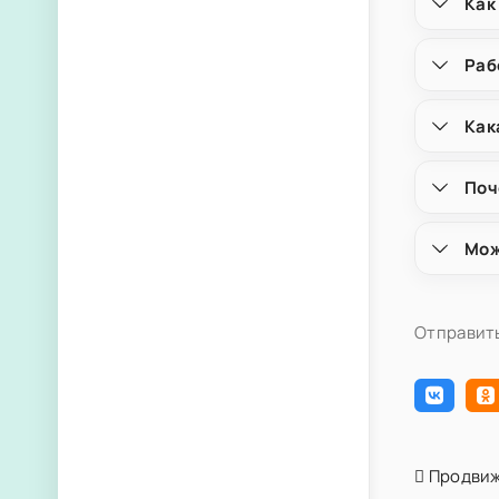
Как
Раб
Как
Поч
Мож
Отправить
Продвиж