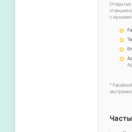
Открытых
станцию к
с музыка
F
Т
Em
А
Ap
* Faceboo
экстремис
Часты