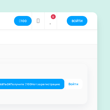
0
100
ВОЙТИ
ваться
Войти
Получите
100
Нот
за регистрацию