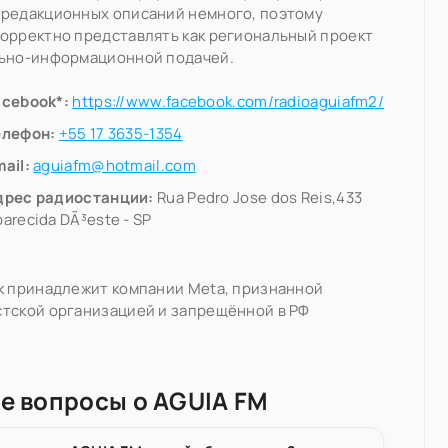
 редакционных описаний немного, поэтому
орректно представлять как региональный проект
льно-информационной подачей.
acebook*:
https://www.facebook.com/radioaguiafm2/
елефон:
+55 17 3635-1354
ail:
aguiafm@hotmail.com
дрес радиостанции:
Rua Pedro Jose dos Reis,433
arecida DÃ³este - SP
k принадлежит компании Meta, признанной
тской организацией и запрещённой в РФ
е вопросы о AGUIA FM