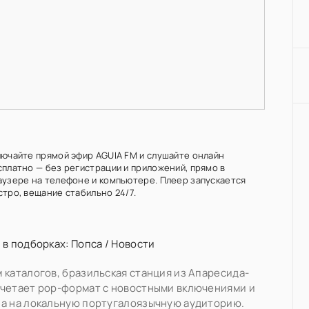
лючайте прямой эфир AGUIA FM и слушайте онлайн
сплатно — без регистрации и приложений, прямо в
аузере на телефоне и компьютере. Плеер запускается
стро, вещание стабильно 24/7.
 в подборках:
Попса
/
Новости
 каталогов, бразильская станция из Апаресида-
четает pop-формат с новостными включениями и
а на локальную португалоязычную аудиторию.