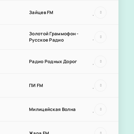
Зайцев FM
Золотой Граммофон -
Русское Радио
Радио Родных Дорог
ПИ FM
Милицейская Волна
Жара FM