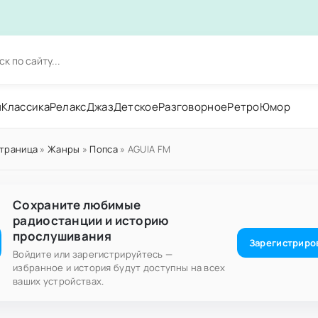
н
Классика
Релакс
Джаз
Детское
Разговорное
Ретро
Юмор
страница
»
Жанры
»
Попса
» AGUIA FM
Сохраните любимые
радиостанции и историю
прослушивания
Зарегистриро
Войдите или зарегистрируйтесь —
избранное и история будут доступны на всех
ваших устройствах.