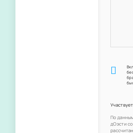
Вк
бе
бр
бы
Участвует
По данным
дОэсти со
рассчитан