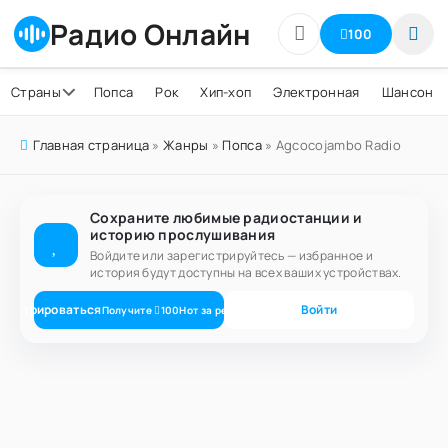
Радио Онлайн
100
Страны
Попса
Рок
Хип-хоп
Электронная
Шансон
Главная страница
»
Жанры
»
Попса
» Agcocojambo Radio
Сохраните любимые радиостанции и
историю прослушивания
Войдите или зарегистрируйтесь — избранное и
история будут доступны на всех ваших устройствах.
егистрироваться
Войти
Получите
100
Нот
за регистрацию