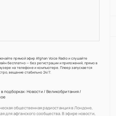
лючайте прямой эфир Afghan Voice Radio и слушайте
лайн бесплатно — без регистрации и приложений, прямо в
аузере на телефоне и компьютере. Плеер запускается
стро, вещание стабильно 24/7.
 в подборках:
Новости
/
Великобритания
/
ное
ческая общественная радиостанция в Лондоне,
я для афганского сообщества. В эфире новости,