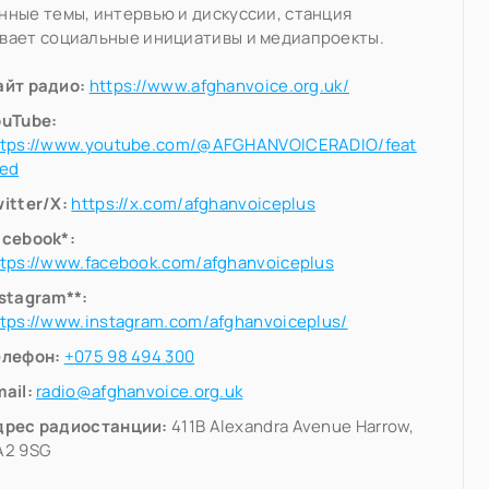
ные темы, интервью и дискуссии, станция
вает социальные инициативы и медиапроекты.
айт радио:
https://www.afghanvoice.org.uk/
ouTube:
ttps://www.youtube.com/@AFGHANVOICERADIO/feat
red
itter/X:
https://x.com/afghanvoiceplus
acebook*:
ttps://www.facebook.com/afghanvoiceplus
nstagram**:
tps://www.instagram.com/afghanvoiceplus/
елефон:
+075 98 494 300
ail:
radio@afghanvoice.org.uk
дрес радиостанции:
411B Alexandra Avenue Harrow,
A2 9SG