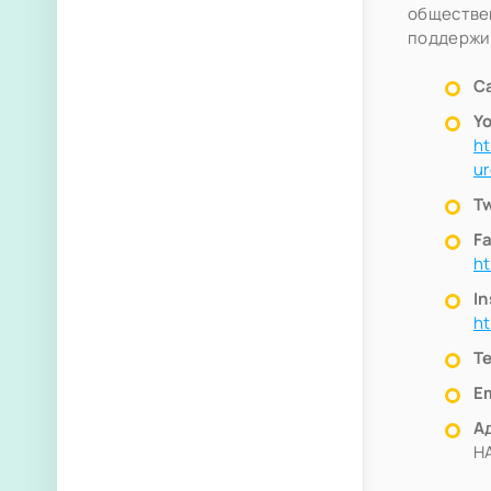
обществен
поддержи
С
Y
h
u
Tw
F
h
I
ht
Т
Em
А
H