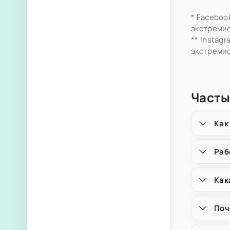
* Faceboo
экстремис
** Instag
экстремис
Часты
Как
Раб
Как
Поч