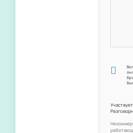
Вк
он
бр
бы
Участвует
Разговор
Некоммер
работающа