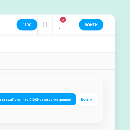
0
100
ВОЙТИ
ваться
Войти
Получите
100
Нот
за регистрацию