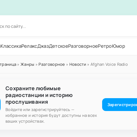
н
Классика
Релакс
Джаз
Детское
Разговорное
Ретро
Юмор
страница
»
Жанры
»
Разговорное
»
Новости
» Afghan Voice Radio
Сохраните любимые
радиостанции и историю
прослушивания
Зарегистриро
Войдите или зарегистрируйтесь —
избранное и история будут доступны на всех
ваших устройствах.