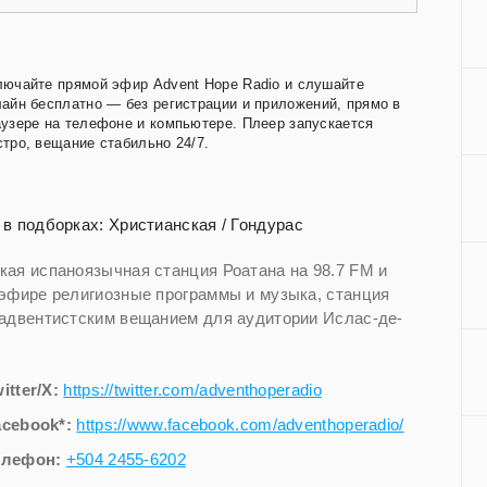
лючайте прямой эфир Advent Hope Radio и слушайте
айн бесплатно — без регистрации и приложений, прямо в
аузере на телефоне и компьютере. Плеер запускается
тро, вещание стабильно 24/7.
 в подборках:
Христианская
/
Гондурас
кая испаноязычная станция Роатана на 98.7 FM и
 эфире религиозные программы и музыка, станция
 адвентистским вещанием для аудитории Ислас-де-
itter/X:
https://twitter.com/adventhoperadio
acebook*:
https://www.facebook.com/adventhoperadio/
елефон:
+504 2455-6202