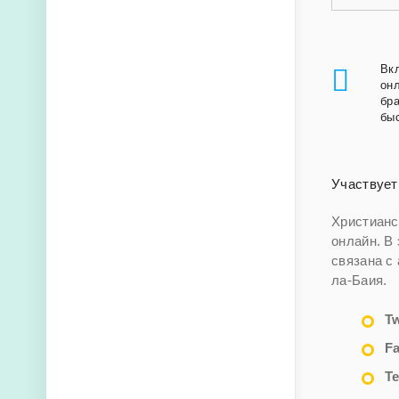
Вк
онл
бр
быс
Участвует
Христианс
онлайн. В
связана с
ла-Баия.
Tw
F
Т