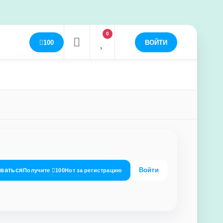
0
100
ВОЙТИ
оваться
Войти
Получите
100
Нот
за регистрацию