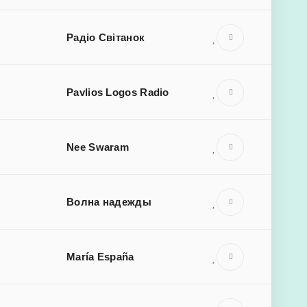
Радіо Світанок
Pavlios Logos Radio
Nee Swaram
Волна надежды
María España