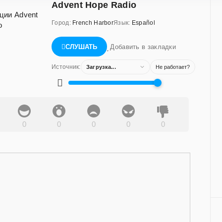
Advent Hope Radio
Город:
French Harbor
Язык:
Español
СЛУШАТЬ
Добавить в закладки
Источник:
Загрузка...
Не работает?
0
0
0
0
0