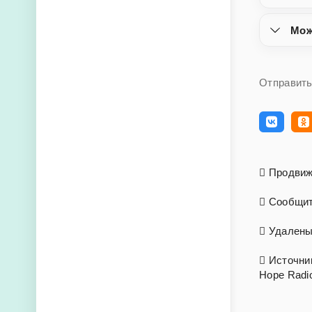
Мож
Отправить
Продвиж
Сообщит
Удалены 
Источник
Hope Radi