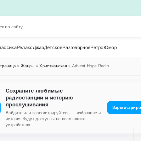
лассика
Релакс
Джаз
Детское
Разговорное
Ретро
Юмор
страница
»
Жанры
»
Христианская
» Advent Hope Radio
Сохраните любимые
радиостанции и историю
прослушивания
Зарегистрир
Войдите или зарегистрируйтесь — избранное и
история будут доступны на всех ваших
устройствах.