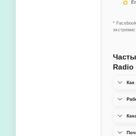
Em
* Faceboo
экстремис
Часты
Radio
Как
Раб
Как
Поч