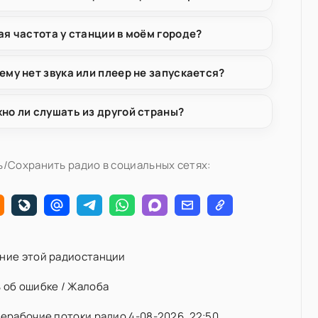
ая частота у станции в моём городе?
ему нет звука или плеер не запускается?
но ли слушать из другой страны?
/Сохранить радио в социальных сетях:
ние этой радиостанции
 об ошибке / Жалоба
ерабочие потоки радио 4-08-2026, 22:50