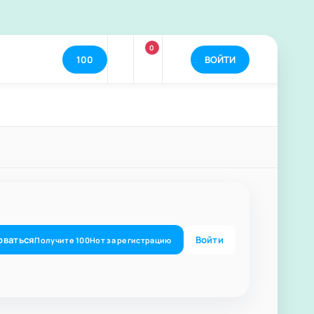
0
100
ВОЙТИ
оваться
Войти
Получите
100
Нот
за регистрацию