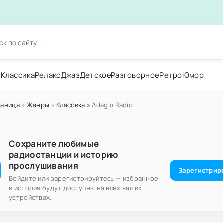
н
Классика
Релакс
Джаз
Детское
Разговорное
Ретро
Юмор
раница
»
Жанры
»
Классика
» Adagio Radio
Сохраните любимые
радиостанции и историю
прослушивания
Зарегистрир
Войдите или зарегистрируйтесь — избранное
и история будут доступны на всех ваших
устройствах.