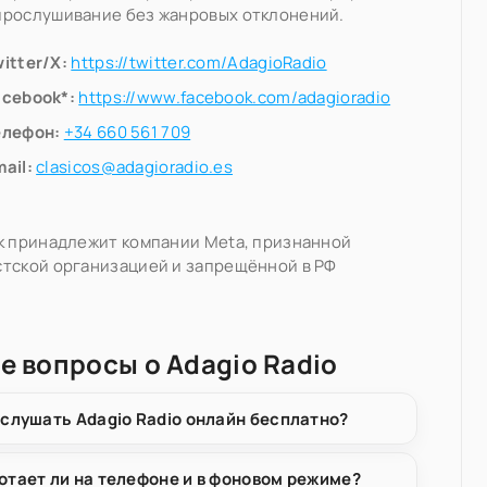
прослушивание без жанровых отклонений.
itter/X:
https://twitter.com/AdagioRadio
acebook*:
https://www.facebook.com/adagioradio
елефон:
+34 660 561 709
ail:
clasicos@adagioradio.es
k принадлежит компании Meta, признанной
тской организацией и запрещённой в РФ
е вопросы о Adagio Radio
 слушать Adagio Radio онлайн бесплатно?
отает ли на телефоне и в фоновом режиме?