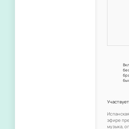
Вк
бе
бр
бы
Участвует
Испанская
эфире пр
музыка, о