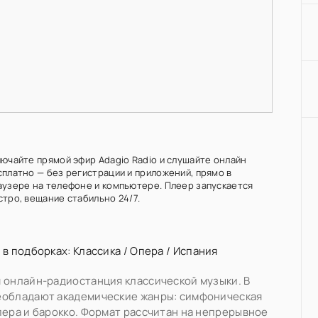
лючайте прямой эфир Adagio Radio и слушайте онлайн
сплатно — без регистрации и приложений, прямо в
аузере на телефоне и компьютере. Плеер запускается
стро, вещание стабильно 24/7.
 в подборках:
Классика
/
Опера
/
Испания
 онлайн-радиостанция классической музыки. В
еобладают академические жанры: симфоническая
пера и барокко. Формат рассчитан на непрерывное