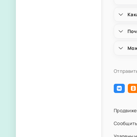
Как
Поч
Мож
Отправить
Продвиже
Сообщить
Удалены н