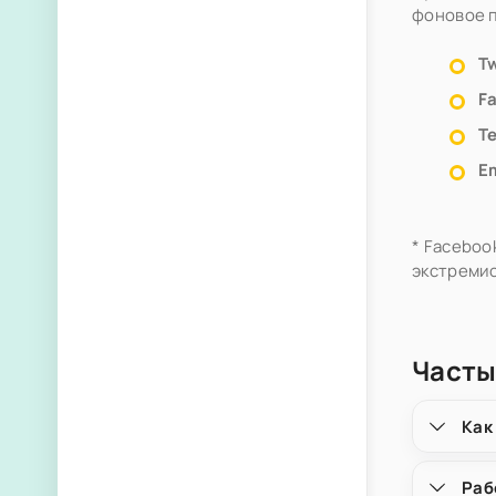
фоновое 
Tw
F
Т
Em
* Faceboo
экстремис
Часты
Как
Раб