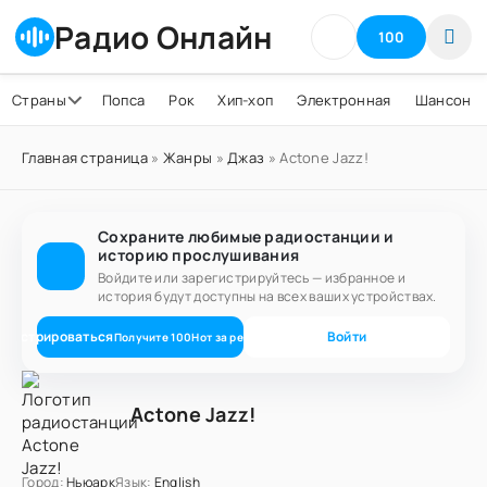
Радио Онлайн
100
Страны
Попса
Рок
Хип-хоп
Электронная
Шансон
Главная страница
»
Жанры
»
Джаз
» Actone Jazz!
Сохраните любимые радиостанции и
историю прослушивания
Войдите или зарегистрируйтесь — избранное и
история будут доступны на всех ваших устройствах.
егистрироваться
Войти
Получите
100
Нот
за регистрацию
Actone Jazz!
Город:
Ньюарк
Язык:
English