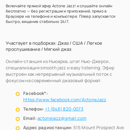
Включайте прямой эфир Actone Jazz! и слушайте онлайн
бесплатно — без регистрации и приложений, прямо в
браузере на телефоне и компьютере. Плеер запускается
быстро, вещание стабильно 24/7.
Участвует в подборках:
Джаз
/
США
/
Легкое
прослушивание
/
Мягкий джаз
Онлайн-станция из Ньюарка, штат Нью-Джерси,
специализация smooth jazz и easy listening. Эфир
выстроен как непрерывный музыкальный поток с
фокусом на современный джазовый формат.
Facebook*:
https://www.facebook.com/ActoneJazz
Телефон:
+1 (646) 820-0073
Email:
actonejazz@gmail.com
Адрес радиостанции:
515 Mount Prospect Ave