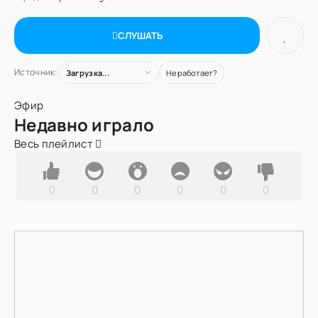
СЛУШАТЬ
Источник:
Загрузка...
Не работает?
Эфир
Недавно играло
Весь плейлист
0
0
0
0
0
0