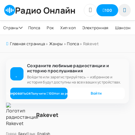
Радио Онлайн
100
Страны
Попса
Рок
Хип-хоп
Электронная
Шансон
Главная страница
»
Жанры
»
Попса
» Rakevet
Сохраните любимые радиостанции и
историю прослушивания
Войдите или зарегистрируйтесь — избранное и
история будут доступны на всех ваших устройствах.
егистрироваться
Войти
Получите
100
Нот
за регистрацию
Rakevet
Город:
Баку
Язык:
English