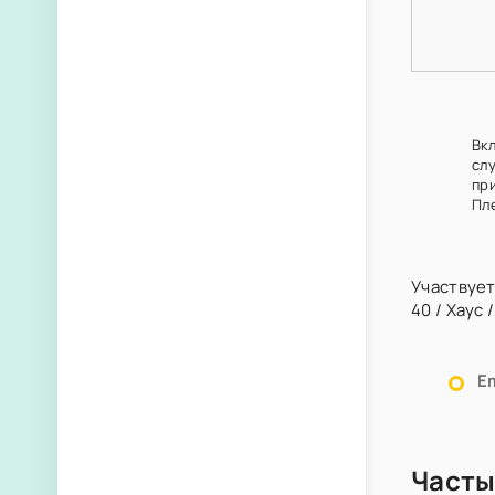
Вк
сл
пр
Пл
Участвует
40
/
Хаус
Em
Часты