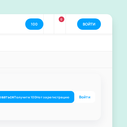
0
100
ВОЙТИ
оваться
Войти
Получите
100
Нот
за регистрацию