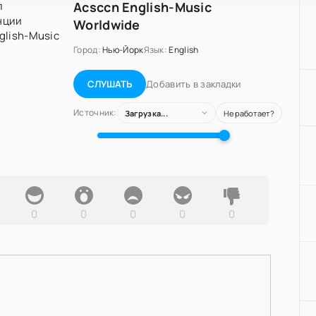
Acsccn English-Music
Worldwide
Город:
Нью-Йорк
Язык:
English
Добавить в закладки
СЛУШАТЬ
Источник:
Загрузка...
Не работает?
0
0
0
0
0