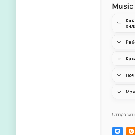
Music
Как
онл
Раб
Как
Поч
Мож
Отправить