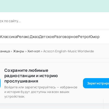
н
Классика
Релакс
Джаз
Детское
Разговорное
Ретро
Юмор
раница
»
Жанры
»
Хип-хоп
» Acsccn English-Music Worldwide
Сохраните любимые
радиостанции и историю
прослушивания
Зарегистрир
Войдите или зарегистрируйтесь — избранное
и история будут доступны на всех ваших
устройствах.