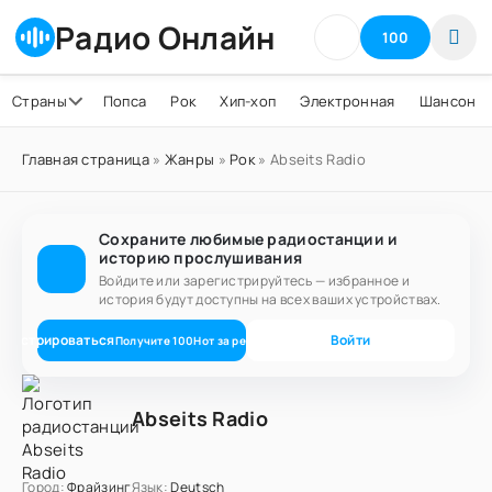
Радио Онлайн
100
Страны
Попса
Рок
Хип-хоп
Электронная
Шансон
Главная страница
»
Жанры
»
Рок
» Abseits Radio
Сохраните любимые радиостанции и
историю прослушивания
Войдите или зарегистрируйтесь — избранное и
история будут доступны на всех ваших устройствах.
егистрироваться
Войти
Получите
100
Нот
за регистрацию
Abseits Radio
Город:
Фрайзинг
Язык:
Deutsch