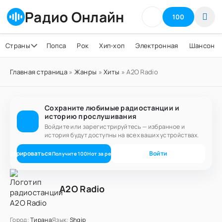
Радио Онлайн
100
Страны
Попса
Рок
Хип-хоп
Электронная
Шансон
Главная страница
»
Жанры
»
Хиты
» A2O Radio
Сохраните любимые радиостанции и
историю прослушивания
Войдите или зарегистрируйтесь — избранное и
история будут доступны на всех ваших устройствах.
егистрироваться
Войти
Получите
100
Нот
за регистрацию
A2O Radio
Город:
Тирана
Язык:
Shqip