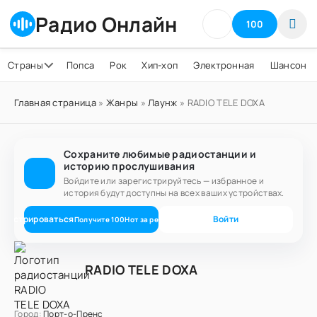
Радио Онлайн
100
Страны
Попса
Рок
Хип-хоп
Электронная
Шансон
Главная страница
»
Жанры
»
Лаунж
» RADIO TELE DOXA
Сохраните любимые радиостанции и
историю прослушивания
Войдите или зарегистрируйтесь — избранное и
история будут доступны на всех ваших устройствах.
егистрироваться
Войти
Получите
100
Нот
за регистрацию
RADIO TELE DOXA
Город:
Порт-о-Пренс