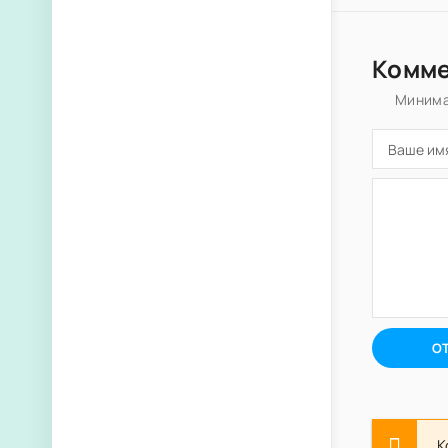
Комм
Минима
О
К