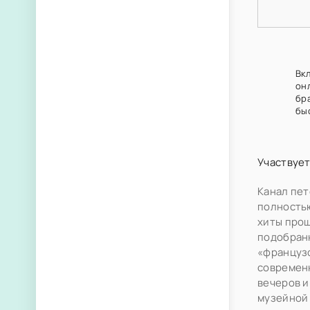
Вк
он
бр
бы
Участвует
Канал пет
полностью
хиты прош
подобранн
«французс
современн
вечеров и
музейной