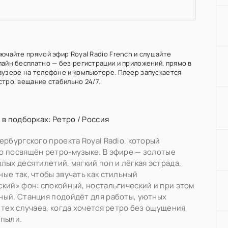
лючайте прямой эфир Royal Radio French и слушайте
лайн бесплатно — без регистрации и приложений, прямо в
аузере на телефоне и компьютере. Плеер запускается
стро, вещание стабильно 24/7.
 в подборках:
Ретро
/
Россия
ербургского проекта Royal Radio, который
 посвящён ретро-музыке. В эфире — золотые
лых десятилетий, мягкий поп и лёгкая эстрада,
ые так, чтобы звучать как стильный
кий» фон: спокойный, ностальгический и при этом
ый. Станция подойдёт для работы, уютных
 тех случаев, когда хочется ретро без ощущения
 пыли.