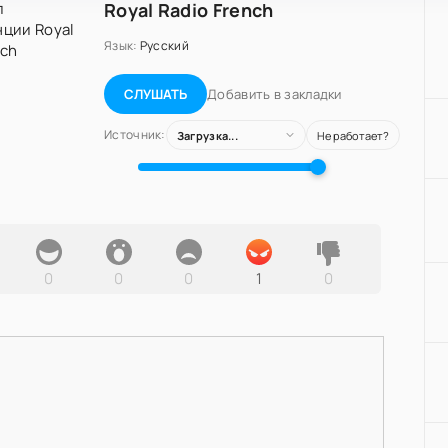
Royal Radio French
Язык:
Русский
Добавить в закладки
СЛУШАТЬ
Источник:
Загрузка...
Не работает?
0
0
0
1
0