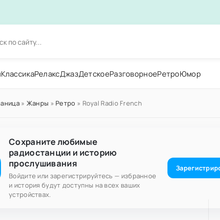
н
Классика
Релакс
Джаз
Детское
Разговорное
Ретро
Юмор
раница
»
Жанры
»
Ретро
» Royal Radio French
Сохраните любимые
радиостанции и историю
прослушивания
Зарегистрир
Войдите или зарегистрируйтесь — избранное
и история будут доступны на всех ваших
устройствах.