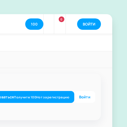
0
100
ВОЙТИ
оваться
Войти
Получите
100
Нот
за регистрацию