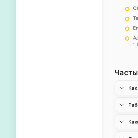
С
Т
Em
А
1,
Часты
Как
Раб
Как