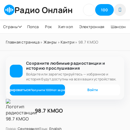
Радио Онлайн
100
Страны
Попса
Рок
Хип-хоп
Электронная
Шансон
Главная страница
»
Жанры
»
Кантри
» 98.7 KMGO
Сохраните любимые радиостанции и
историю прослушивания
Войдите или зарегистрируйтесь — избранное и
история будут доступны на всех ваших устройствах.
егистрироваться
Войти
Получите
100
Нот
за регистрацию
98.7 KMGO
Город:
Сентервилл
Язык:
English