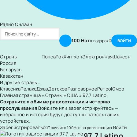
Радио Онлайн
100 Нот
0
ВОЙТИ
в подарок
Страны
Попса
Рок
Хип-хоп
Электронная
Шансон
Россия
Беларусь
Казахстан
И другие страны...
Классика
Релакс
Джаз
Детское
Разговорное
Ретро
Юмор
Главная страница
»
Страны
»
США
» 97.7 Latino
Сохраните любимые радиостанции и историю
прослушивания
Войдите или зарегистрируйтесь —
избранное и история будут доступны на всех ваших
устройствах.
Зарегистрироваться
Войти
Получите
100
Нот
за регистрацию
97.7 Latino