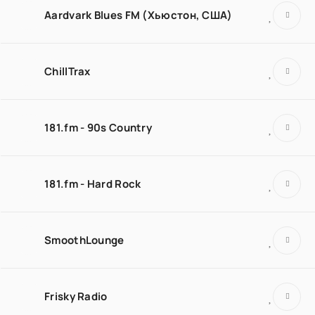
Aardvark Blues FM (Хьюстон, США)
ChillTrax
181.fm - 90s Country
181.fm - Hard Rock
SmoothLounge
Frisky Radio