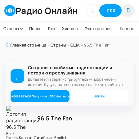
Радио Онлайн
100
Страны
Попса
Рок
Хип-хоп
Электронная
Шансон
Главная страница
»
Страны
»
США
» 96.5 The Fan
Сохраните любимые радиостанции и
историю прослушивания
Войдите или зарегистрируйтесь — избранное и
история будут доступны на всех ваших устройствах.
егистрироваться
Войти
Получите
100
Нот
за регистрацию
96.5 The Fan
Город:
Канзас-Сити
Язык:
English