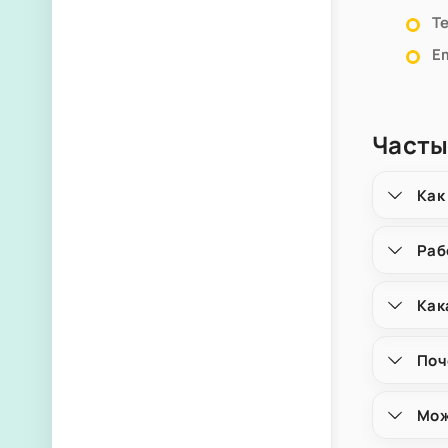
Т
Em
Часты
Как
Раб
Как
Поч
Мож