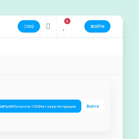
0
100
ВОЙТИ
ваться
Войти
Получите
100
Нот
за регистрацию