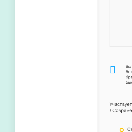
Вкл
бе
бр
бы
Участвует
/
Совреме
С