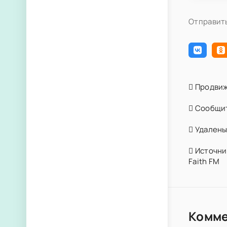
Отправить
Продвиж
Сообщит
Удалены 
Источник
Faith FM
Комм