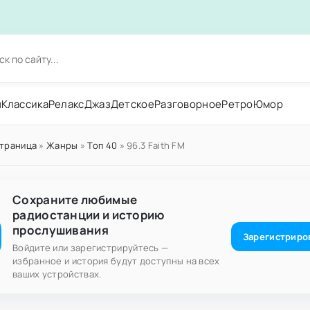
н
Классика
Релакс
Джаз
Детское
Разговорное
Ретро
Юмор
страница
»
Жанры
»
Топ 40
» 96.3 Faith FM
Сохраните любимые
радиостанции и историю
прослушивания
Зарегистриро
Войдите или зарегистрируйтесь —
избранное и история будут доступны на всех
ваших устройствах.