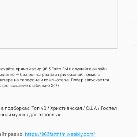
ючайте прямой эфир 96.3 Faith FM и слушайте онлайн
сплатно — без регистрации и приложений, прямо в
аузере на телефоне и компьютере. Плеер запускается
стро, вещание стабильно 24/7.
 в подборках:
Топ 40
/
Христианская
/
США
/
Госпел
нная музыка для взрослых
айт радио:
https://963faithfm.weebly.com/