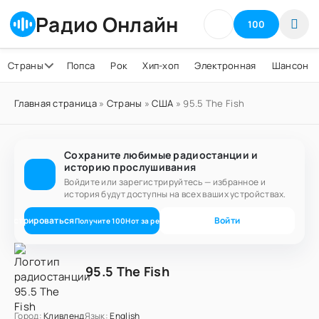
Радио Онлайн
100
Страны
Попса
Рок
Хип-хоп
Электронная
Шансон
Главная страница
»
Страны
»
США
» 95.5 The Fish
Сохраните любимые радиостанции и
историю прослушивания
Войдите или зарегистрируйтесь — избранное и
история будут доступны на всех ваших устройствах.
егистрироваться
Войти
Получите
100
Нот
за регистрацию
95.5 The Fish
Город:
Кливленд
Язык:
English