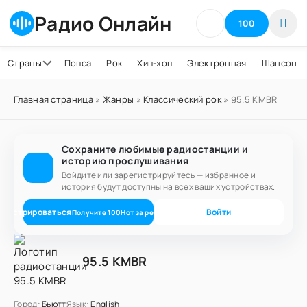
Радио Онлайн
100
Страны
Попса
Рок
Хип-хоп
Электронная
Шансон
Главная страница
»
Жанры
»
Классический рок
» 95.5 KMBR
Сохраните любимые радиостанции и
историю прослушивания
Войдите или зарегистрируйтесь — избранное и
история будут доступны на всех ваших устройствах.
егистрироваться
Войти
Получите
100
Нот
за регистрацию
95.5 KMBR
Город:
Бьютт
Язык:
English