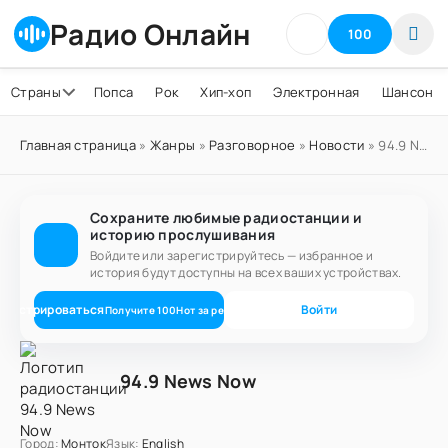
Радио Онлайн
100
Страны
Попса
Рок
Хип-хоп
Электронная
Шансон
Главная страница
»
Жанры
»
Разговорное
»
Новости
» 94.9 News Now
Сохраните любимые радиостанции и
историю прослушивания
Войдите или зарегистрируйтесь — избранное и
история будут доступны на всех ваших устройствах.
егистрироваться
Войти
Получите
100
Нот
за регистрацию
94.9 News Now
Город:
Монток
Язык:
English