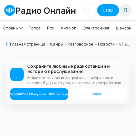
Радио Онлайн
100
Страны
Попса
Рок
Хип-хоп
Электронная
Шансон
Главная страница
»
Жанры
»
Разговорное
»
Новости
» 93.9 The Score
Сохраните любимые радиостанции и
историю прослушивания
Войдите или зарегистрируйтесь — избранное и
история будут доступны на всех ваших устройствах.
егистрироваться
Войти
Получите
100
Нот
за регистрацию