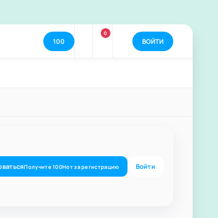
0
100
ВОЙТИ
оваться
Войти
Получите
100
Нот
за регистрацию