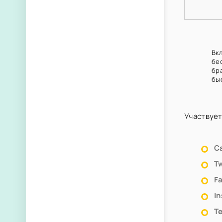
Вкл
бе
бр
бы
Участвует
С
Tw
F
I
Т