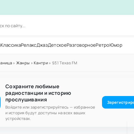
н
Классика
Релакс
Джаз
Детское
Разговорное
Ретро
Юмор
раница
»
Жанры
»
Кантри
» 93.1 Texas FM
Сохраните любимые
радиостанции и историю
прослушивания
Зарегистрир
Войдите или зарегистрируйтесь — избранное
и история будут доступны на всех ваших
устройствах.