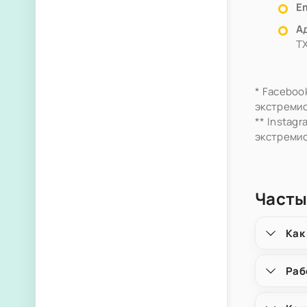
Em
А
T
* Faceboo
экстремис
** Instag
экстремис
Часты
Как
Раб