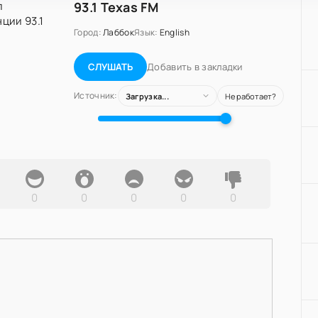
93.1 Texas FM
Город:
Лаббок
Язык:
English
Добавить в закладки
СЛУШАТЬ
Источник:
Загрузка...
Не работает?
0
0
0
0
0