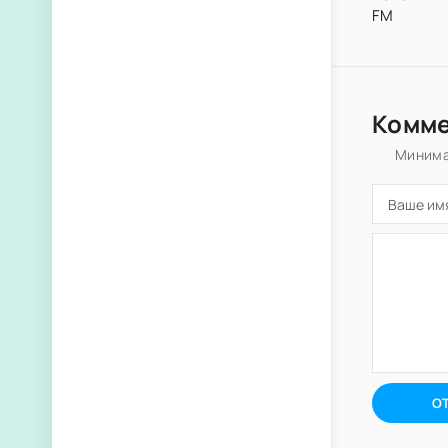
FM
Комм
Минима
О