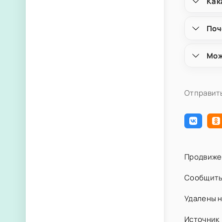
Как
Поч
Мож
Отправить
Продвиже
Сообщить
Удалены н
Источник 