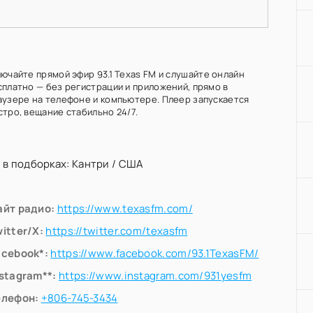
ючайте прямой эфир 93.1 Texas FM и слушайте онлайн
сплатно — без регистрации и приложений, прямо в
аузере на телефоне и компьютере. Плеер запускается
стро, вещание стабильно 24/7.
 в подборках:
Кантри
/
США
айт радио:
https://www.texasfm.com/
itter/X:
https://twitter.com/texasfm
acebook*:
https://www.facebook.com/93.1TexasFM/
nstagram**:
https://www.instagram.com/931yesfm
елефон:
+806-745-3434