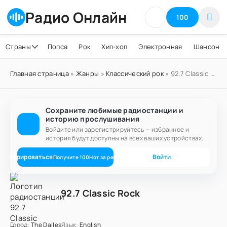
Радио Онлайн
100
Страны
Попса
Рок
Хип-хоп
Электронная
Шансон
Главная страница
»
Жанры
»
Классический рок
» 92.7 Classic Rock
Сохраните любимые радиостанции и
историю прослушивания
Войдите или зарегистрируйтесь — избранное и
история будут доступны на всех ваших устройствах.
егистрироваться
Войти
Получите
100
Нот
за регистрацию
92.7 Classic Rock
Город:
The Dalles
Язык:
English