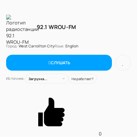
92.1 WROU-FM
Город:
West Carrollton City
Язык:
English
СЛУШАТЬ
Источник:
Загрузка...
Не работает?
0