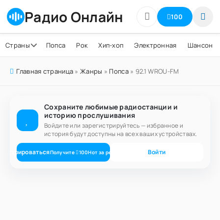
Радио Онлайн
100
Страны
Попса
Рок
Хип-хоп
Электронная
Шансон
Главная страница
»
Жанры
»
Попса
» 92.1 WROU-FM
Сохраните любимые радиостанции и
историю прослушивания
Войдите или зарегистрируйтесь — избранное и
история будут доступны на всех ваших устройствах.
егистрироваться
Войти
Получите
100
Нот
за регистрацию