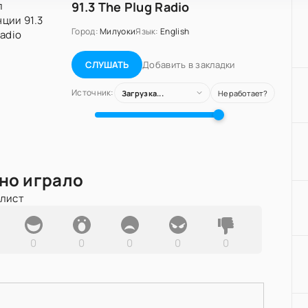
91.3 The Plug Radio
Город:
Милуоки
Язык:
English
Добавить в закладки
СЛУШАТЬ
Источник:
Загрузка...
Не работает?
но играло
йлист
0
0
0
0
0