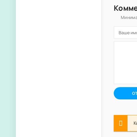
Комм
Минима
О
К