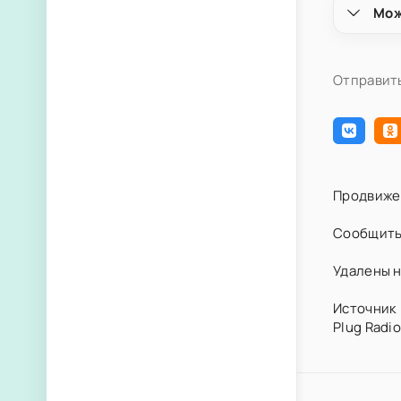
Мож
Отправить
Продвиже
Сообщить
Удалены н
Источник 
Plug Radio