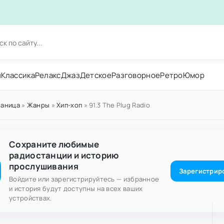
н
Классика
Релакс
Джаз
Детское
Разговорное
Ретро
Юмор
раница
»
Жанры
»
Хип-хоп
» 91.3 The Plug Radio
Сохраните любимые
радиостанции и историю
прослушивания
Зарегистрир
Войдите или зарегистрируйтесь — избранное
и история будут доступны на всех ваших
устройствах.