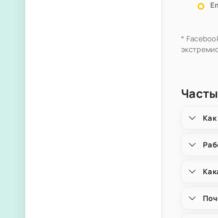
Em
* Faceboo
экстремис
Часты
Как
Раб
Как
Поч