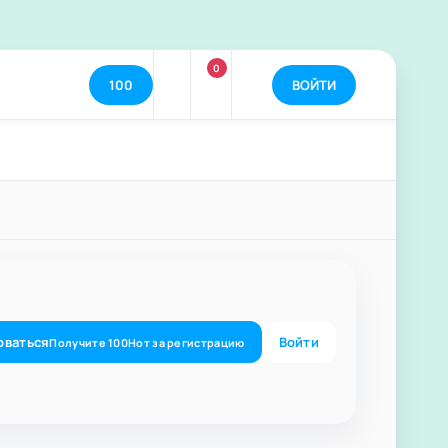
0
100
ВОЙТИ
оваться
Войти
Получите
100
Нот
за регистрацию