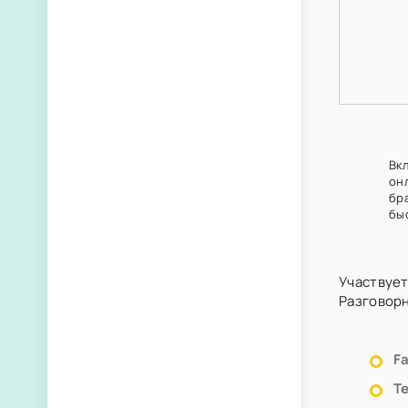
Вкл
он
бр
бы
Участвует
Разговор
F
Т