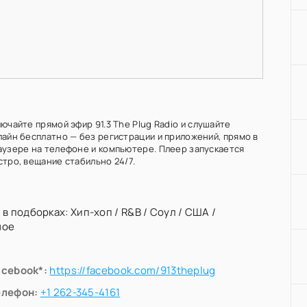
ючайте прямой эфир 91.3 The Plug Radio и слушайте
лайн бесплатно — без регистрации и приложений, прямо в
аузере на телефоне и компьютере. Плеер запускается
стро, вещание стабильно 24/7.
 в подборках:
Хип-хоп
/
R&B
/
Соул
/
США
/
ное
acebook*:
https://facebook.com/913theplug
елефон:
+1 262-345-4161