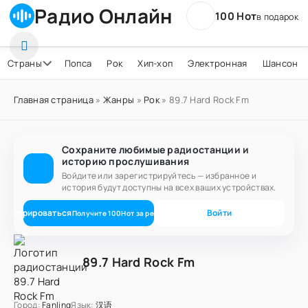
Радио Онлайн
100 Нот
в подарок
Страны
Попса
Рок
Хип-хоп
Электронная
Шансон
Главная страница
»
Жанры
»
Рок
» 89.7 Hard Rock Fm
Сохраните любимые радиостанции и
историю прослушивания
Войдите или зарегистрируйтесь — избранное и
история будут доступны на всех ваших устройствах.
егистрироваться
Войти
Получите
100
Нот
за регистрацию
89.7 Hard Rock Fm
Город:
Fanling
Язык:
汉语